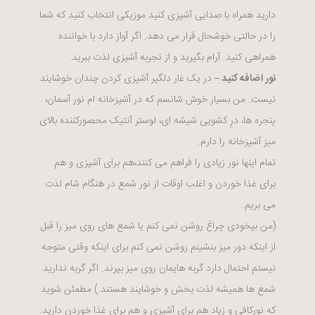
دارید همراه با صدایی آشپزی کنید موزیکی انتخاب کنید که شما
را در حالتی خوشحال قرار می دهد. اگر آواز دارد با خواننده
همراهی کنید. آرام بگیرید و از تجربه آشپزی لذت ببرید.
نور اضافه کنید –
در یک غار دلگیر آشپزی کردن چندان خوشایند
نیست. من بسیار خوش شانسم که در آشپزخانه ام نور آسمان،
پنجره ها، درِ کشویی شیشه ای، لوستر آنتیک محصورکننده بالای
میز آشپزخانه را دارم.
تمام اینها نور زیادی را فراهم می کنند،هم برای آشپزی و هم
برای غذا خوردن و اغلب اوقات از نور شمع در هنگام شام لذت
می بریم.
(من بیخودی چراغ روشن نمی کنم یا شمع های روی میز را قبل
از اینکه دور میز بنشینم روشن نمی کنم برای اینکه وقتی متوجه
نیستم احتمال دارد گربه هایمان روی میز بپرند. اگر گربه ندارید
شمع ها همیشه لذت بخش و خوشایند هستند.) مطمئن شوید
که نورکافی و زیاد هم برای آشپزی و هم برای غذا خوردن دارید.