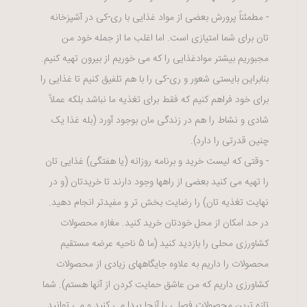
- مطمئناً پرورش بعضی از مواد غذایی با ری-کی در آشپزخانه
تان برای شما امتیازی است. اما اغلب ما از جمله خود من
مجبوریم بیشتر موادغذایی را که می خوریم از بیرون تهیه کنیم.
بنابراین بایستی شعور و ری-کی را با هم تلفیق کنیم تا غذایی را
برای خود فراهم کنیم که فقط برای تغذیه ما نباشد بلکه عملاً
شادی و نشاط را هم در زندگی مان بوجود آورد (بله غذا یک
چنین قدرتی را دارد).
- وقتی که لیست خرید و برنامه روزانه (یا هفتگی) غذایی تان
را تهیه می کنید بعضی از راهها وجود دارند تا خریدتان (و در
نهایت تغذیه تان) را رضایت بخش تر و مفیدتر انجام دهید.
در حد امکان از محل خودتان خرید کنید. مغازه محصولات
کشاورزی محلی را بازدید کنید (ما 5 ناحیه عرضه مستقیم
محصولات را داریم به علاوه جایگاههای زیادی از محصولات
کشاورزی داریم که من عاشق حمایت کردن از آنها هستم). شما
تازه ترین محصولات فصلی را آنجا پیدا می کنید و می توانید