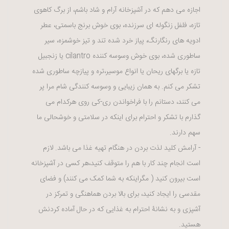
اجازه می دهم که در آشپزخانه آرام و شاد باشم، از برگ کاهوی
تازه، فلفل زنگوله ای سرزنده، بوی خوش برنج باسمتی، عطر
ادویه های رنگارنگ، پیاز خرد شده تند و تیز خوشمزه، سیر
ساطوری شده، بوی خوش وسوسه کننده
cilantro
یا زنجبیل
تازه یا برگهای ریحان یا انواع موسیر،تره و پیازچه ساطوری شده
تشکر می کنم. به همان زیبایی و وسوسه کنندگی شام مرا پر
می کنند، دستانم را با فراخواندن ری-کی روی هرکدام می
گذارم با تشکر و احترام برای اینکه در سلامتی و خوشحالی ما
سهم دارند.
- آرامش کلید لذت بردن در هنگام تهیه غذا می باشد. لازم
است انجام چند کار با هم را متوقف کنید،هر کسی در آشپزخانه
است بیرون کنید ( مگراینکه به شما کمک می کنند) و فضای
مقدسی را ایجاد کنید، برای بالا بردن هماهنگی و تمرکز در
آشپزی و به نشانۀ احترام به غذایی که در حال آماده کردنش
هستید.