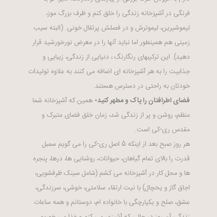
فرنگی در آشپزخانه زندگی را خلق کنم و ظرف بزرگ موز،
لیموشیرین، لیموترش و در فصلش پرتقال خونی. (البته سیب
زمینی هم همینطور اما نباید آنها را در معرض نورخورشید قرار
دهید). این ترکیبهای رنگارنگ ، دنیایی از زندگی، زیبایی و
جذابیت را به هر آشپزخانه ای اضافه می کنند به علاوه تولیدات
خودتان به راحتی در دسترس هستند.
فضای اطرافتان را پاک و مطهر کنید-
همین که آشپزخانه شما
منظم، روشن و پر از زندگی شد، زمان خلق فضای متبرک و
مقدس ری-کی است.
هر روز صبح بعد از اینکه 5 اصل ری-کی را می گویم سمبل
قدرت را بالای تمام گیاهان، حیوانات، روشنایی ها، درها، پنجره
ها و محل کار در آشپزخانه می کشم (شامل سینک ظرفشویی،
اجاق گاز و یخچال) با نیت ارتقاء سلامتی، خوشی، سرزندگی،
عشق، صلح و یکپارچگی با خانواده ام، دوستانم و همه ساعات
زندگی آن روز در حالی که آشپزی می کنم و غذا می خوریم.