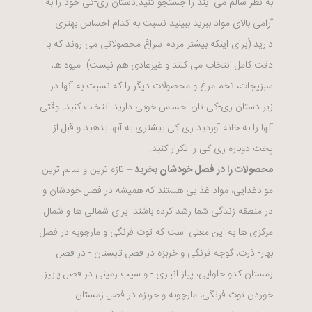
به نظر سالم می آیند را جستجو کنید.دستان ری-کی خود را به
آرامی بالای مواد ببرید ببینید نسبت به کدام احساس بهتری
دارید (برای اینکه بیشتر مردم سراغ محصولاتی می روند که با
دقت کامل انتخاب می کنند و غیرعادی هم نیست). میوه ها،
سبزیجات، تخم مرغ و محصولات دیگر را که نسبت به آنها در
زیر دستان ری-کی تان احساس خوبی دارید انتخاب کنید. وقتی
آنها را به خانه آوردید ری-کی بیشتری به آنها بدهید و قبل از
پخت دوباره ری-کی را تکرار کنید.
محصولات را در فصل خودشان بخرید
– تازه ترین و سالم ترین
موادغذایی، مواد غذایی هستند که همیشه در فصل خودشان و
در منطقه زندگی شما رشد کرده باشند. برای شمالی ها و شمال
مرکزی ها به این معنی است که توت فرنگی و مارچوبه در فصل
بهار- ذرت، گوجه فرنگی و خربزه در فصل تابستان - در فصل
زمستان کدو حلوایی، پیاز انباری - و سیب زمینی در فصل پاییز.
خوردن توت فرنگی، مارچوبه و خربزه در فصل زمستان