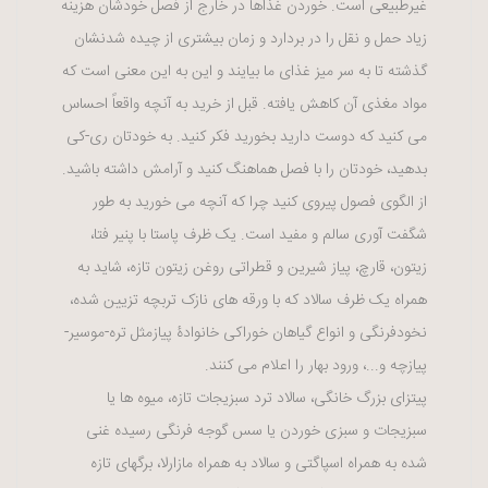
غیرطبیعی است. خوردن غذاها در خارج از فصل خودشان هزینه
زیاد حمل و نقل را در بردارد و زمان بیشتری از چیده شدنشان
گذشته تا به سر میز غذای ما بیایند و این به این معنی است که
مواد مغذی آن کاهش یافته. قبل از خرید به آنچه واقعاً احساس
می کنید که دوست دارید بخورید فکر کنید. به خودتان ری-کی
بدهید، خودتان را با فصل هماهنگ کنید و آرامش داشته باشید.
از الگوی فصول پیروی کنید چرا که آنچه می خورید به طور
شگفت آوری سالم و مفید است. یک ظرف پاستا با پنیر فتا،
زیتون، قارچ، پیاز شیرین و قطراتی روغن زیتون تازه، شاید به
همراه یک ظرف سالاد که با ورقه های نازک تربچه تزیین شده،
نخودفرنگی و انواع گیاهان خوراکی خانوادۀ پیازمثل تره-موسیر-
پیازچه و...، ورود بهار را اعلام می کنند.
پیتزای بزرگ خانگی، سالاد ترد سبزیجات تازه، میوه ها یا
سبزیجات و سبزی خوردن یا سس گوجه فرنگی رسیده غنی
شده به همراه اسپاگتی و سالاد به همراه مازارلا، برگهای تازه