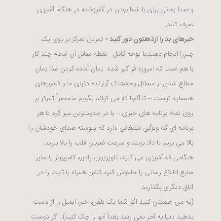
و صدا زمانی برای با شما بودن در آشپزخانه در هنگام آشپزی
صرف کنند.
خبرهای بد را ازذهنتون دور کنید -
تمرین تمرکز بر روی یک
چیزرا انجام دهید،با توجه کامل . نقطه مقابل آن انجام چند کار
با هم است که امروزه فراگیر شده. زمان آماده کردن غذا زمان
مطلع شدن از مسائل وحشتناکِ آزارنده دنیای ما و کشورهای
همسایه نیست – تا آنجا که می توانم بگویم منحصراً تمرکز بر
روی تمام برنامه های خبری – یا در جدیدترین میز گرد یا هر
برنامه ای که ویژگی تبلیغاتی دارد که پیوسته صدای خودشان را
بالا می برند تا داد بزنند و سرعت ضربان قلب را بالا ببرند.
هنگامی که آشپزی می کنید، تلویزیون، رادیو، کامپیوتر یا سایر
منابع اطلاع رسانی را خاموش کنید.تلفن همراه یا ثابت را در
اتاق دیگری بگذارید.
(به من اطمینان کنید اگر شما یک تلفن، خبر، ایمیل را از دست
بدهید دنیا به آخر نمی رسد بعداً آنها را چک کنید). اگر دوست