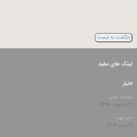
بازگشت به لیست
لینک های مفید
اخبار
تجدید چاپ
)
(
03 اردیبهشت 1395
خبر مهم
)
(
03 بهمن 1394