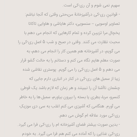
سهیم نمی شوم و آن ری-کی است.
- قوانینِ ری-کی درآشپزخانۀ من،حتی وقتی که آنجا نباشم:
تصاویر اوسویی – سنسویی، دکتر هایاشی و هاوایی تاکاتا
یخچال مرا تزیین کرده و تمام کارهایی که انجام می دهم با
محبت نظارت می کنند. وقتی در صبح و شب 5 اصل ری-کی را
می گویم، در آشپزخانه هم همین کار را انجام می دهم، به
صورت معلم هایم نگاه می کنم و دستانم را به حالت گشو قرار
می دهم و 5 اصل ری-کی را می گویم. پوستری نقاشی شده
زیبا از سمبل های ری-کی در کنار در انباری دارم جایی که
چشمان ناآشنا آن را نببینند و هر زمان که لازم باشد یک قوطی
کنسرو، مربا، بطری یا بسته را بیرون بیاورم، سمبل ها را به خاطر
می آورم. هنگامی که آشپزی می کنم اغلب به سی دی موزیکِ
ری-کی مورد علاقه ام گوش می دهم.
- بدین صورت بیشتر فضای آشپزخانه ام را ری-کی فرا می گیرد.
ری-کی غذایی را که آماده می کنم هم فرا می گیرد. به خودم