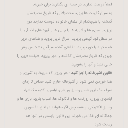
اصلاً دوست ندارید در جعبه ای بگذارید برای خیریه.
به سراغ کابینت ها بروید محصولاتی که تاریخ مصرفشان
گذشته یا هیچکدام از اعضای خانواده دوست ندارند دور
بریزید. سبزی ها و ادویه ها یا چایی ها و قهوه های اضافی را
در سطل کود گیاهی بریزید. سراغ فریزر بروید و غذاهای فریز
شده کهنه را دور بریزید، غذاهای آماده غیرقابل تشخیص وهر
چیزی که تاریخ مصرفشان گذشته را دور بریزید. طبقات فریزر را
خالی کنید و آنها را بشویید.
قانون آشپزخانه را اجرا کنید -
هر چیزی که مربوط به آشپزی و
غذا خوردن نمی شود از آشپزخانه خارج کنید حداقل تا زمان
صرف غذا، این شامل وسایل ورزشی، لباسهای کثیف، کفشها،
لباسهای بیرون، روزنامه ها و کاتالوگ ها، اسباب بازیها، بازی ها و
وسایل الکتریکی، و همه چیز. اگر خانواده در اتاق غذاخوری
جداگانه ای غذا می خورند این قانون بایستی در آنجا هم
رعایت شود.