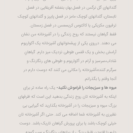
گلدانهای گل نرگس در فصل بهار، بنفشه آفریقایی در فصل
تابستان، گلدانهای کوچک مامز در فصل پاییز و گلدانهای کوچک
ترفیون مکزیکی یا کاکتوس کریسمس در فصل زمستان.
فقط گیاهان نیستند که روح زندگی را در آشپزخانه من نشان
می دهند. درروی یکی از پیشخوانهای آشپزخانه یک آکواریوم
آرامش بخش و یک قفس طوطی نزدیک میز دارم. گیاهانِ
شاداب،سرسبز و آرام در آکواریوم و طوطی های رنگارنگ و
سرگرم کننده،آشپزخانه را مکانی می کنند که دوست دارم در
آنجا وقتم را بگذرانم.
میوه ها و سبزیجات را فراموش نکنید-
یک راه ساده تر برای
اینکه به آشپزخانه تان روح زندگی بدهید این است که ظرفهای
بزرگ میوه و سبزیجات را در آشپزخانه بگذارید که گیرایی بی
نظیری به آشپزخانه شما اضافه می کند. حتی اگر آشپزخانه تان
خیلی کوچک باشد یا برای پرورش گیاهان تاریک باشد. دوست
دارم با افزودن ظرف بزرگی از پیازهای رنگارنگ، سیر، گوجه