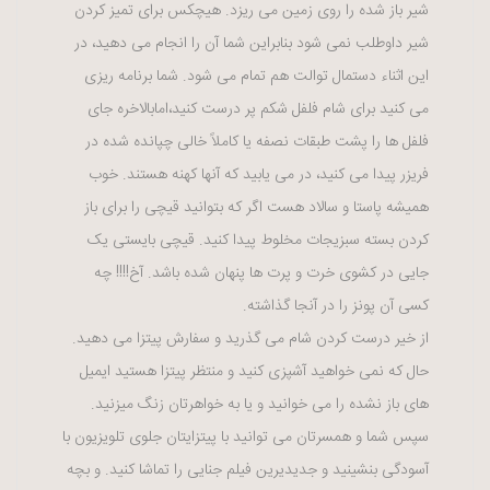
شیر باز شده را روی زمین می ریزد. هیچکس برای تمیز کردن
شیر داوطلب نمی شود بنابراین شما آن را انجام می دهید، در
این اثناء دستمال توالت هم تمام می شود. شما برنامه ریزی
می کنید برای شام فلفل شکم پر درست کنید،امابالاخره جای
فلفل ها را پشت طبقات نصفه یا کاملاً خالی چپانده شده در
فریزر پیدا می کنید، در می یابید که آنها کهنه هستند. خوب
همیشه پاستا و سالاد هست اگر که بتوانید قیچی را برای باز
کردن بسته سبزیجات مخلوط پیدا کنید. قیچی بایستی یک
جایی در کشوی خرت و پرت ها پنهان شده باشد. آخ!!!! چه
کسی آن پونز را در آنجا گذاشته.
از خیر درست کردن شام می گذرید و سفارش پیتزا می دهید.
حال که نمی خواهید آشپزی کنید و منتظر پیتزا هستید ایمیل
های باز نشده را می خوانید و یا به خواهرتان زنگ میزنید.
سپس شما و همسرتان می توانید با پیتزایتان جلوی تلویزیون با
آسودگی بنشینید و جدیدیرین فیلم جنایی را تماشا کنید. و بچه