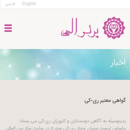
English
فارسی
اخبار
گواهی معتبر ری-کی
بدینوسیله به آگاهی دوستداران و کارورزان ری-کی می رساند:
براساس لیست مربیان مجاز ری-کی مندرج در سایت مرکز بین المللی